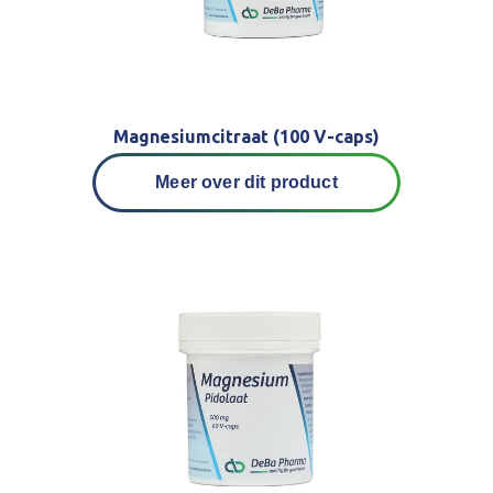
Magnesiumcitraat (100 V-caps)
Meer over dit product