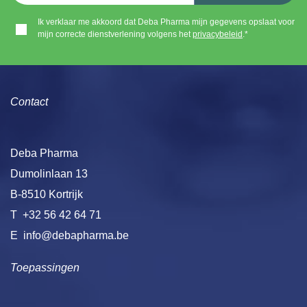
Ik verklaar me akkoord dat Deba Pharma mijn gegevens opslaat voor
mijn correcte dienstverlening volgens het
privacybeleid
.*
Contact
Deba Pharma
Dumolinlaan 13
B-8510 Kortrijk
T
+32 56 42 64 71
E
info@debapharma.be
Toepassingen