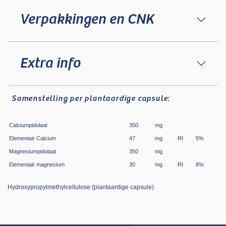
Verpakkingen en CNK
Extra info
Samenstelling
per plantaardige capsule:
Calciumpidolaat
350
mg
Elementair Calcium
47
mg
RI
5
%
Magnesiumpidolaat
350
mg
Elementair magnesium
30
mg
RI
8
%
Hydroxypropylmethylcellulose (plantaardige capsule)