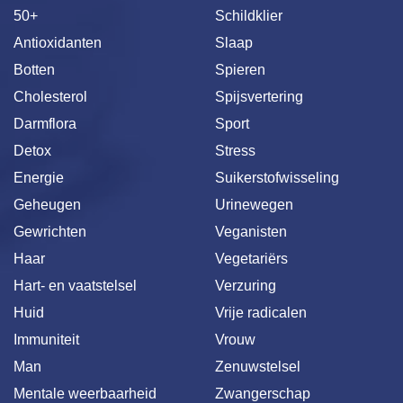
50+
Schildklier
Antioxidanten
Slaap
Botten
Spieren
Cholesterol
Spijsvertering
Darmflora
Sport
Detox
Stress
Energie
Suikerstofwisseling
Geheugen
Urinewegen
Gewrichten
Veganisten
Haar
Vegetariërs
Hart- en vaatstelsel
Verzuring
Huid
Vrije radicalen
Immuniteit
Vrouw
Man
Zenuwstelsel
Mentale weerbaarheid
Zwangerschap