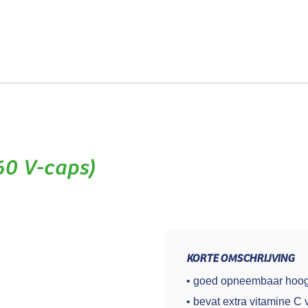
n
Blog
FAQ
Export
Over ons
Contact
60 V-caps)
KORTE OMSCHRIJVING
• goed opneembaar hoog
• bevat extra vitamine C