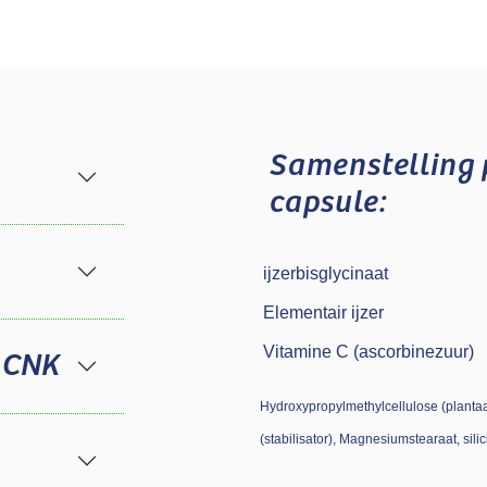
Samenstelling
capsule:
ijzerbisglycinaat
Elementair ijzer
Vitamine C (ascorbinezuur)
 CNK
Hydroxypropylmethylcellulose (plantaar
(stabilisator), Magnesiumstearaat, sil