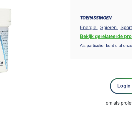
TOEPASSINGEN
Energie
-
Spieren
-
Sport
Bekijk gerelateerde pr
Als particulier kunt u al on
Login
om als profe