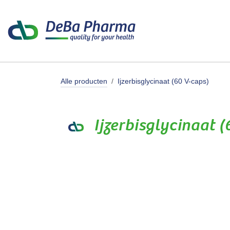
Overslaan naar inhoud
Producte
Alle producten
Ijzerbisglycinaat (60 V-caps)
Ijzerbisglycinaat (