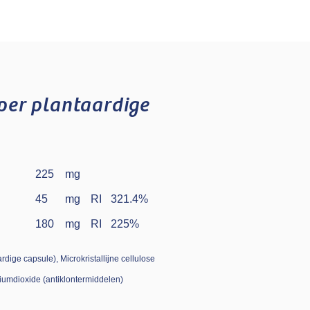
per plantaardige
225
mg
45
mg
RI
321.4
%
180
mg
RI
225
%
dige capsule), Microkristallijne cellulose
iciumdioxide (antiklontermiddelen)