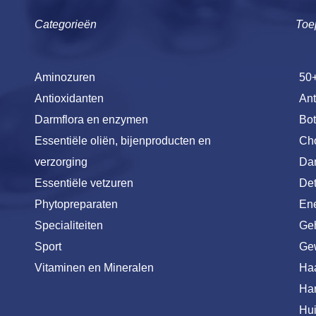
Categorieën
Toe
Aminozuren
50
Antioxidanten
Ant
Darmflora en enzymen
Bot
Essentiële oliën, bijenproducten en
Cho
verzorging
Dar
Essentiële vetzuren
De
Phytopreparaten
Ene
Specialiteiten
Ge
Sport
Ge
Vitaminen en Mineralen
Ha
Har
Hu