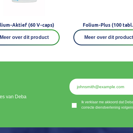
lium-Aktief (60 V-caps)
Folium-Plus (100 tabl.
Meer over dit product
Meer over dit produc
ties van Deba
Ik verklaar me akkoord dat Deb
correcte dienstverlening volgen