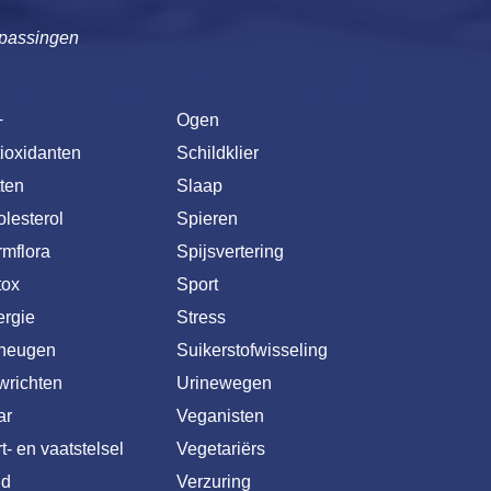
passingen
+
Ogen
ioxidanten
Schildklier
ten
Slaap
lesterol
Spieren
mflora
Spijsvertering
tox
Sport
rgie
Stress
heugen
Suikerstofwisseling
wrichten
Urinewegen
ar
Veganisten
t- en vaatstelsel
Vegetariërs
id
Verzuring