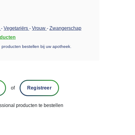
-
Vegetariërs
-
Vrouw
-
Zwangerschap
oducten
ze producten bestellen bij uw apotheek.
of
Registreer
ssional producten te bestellen