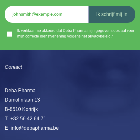
Ik schrijf mij in
Ik verklaar me akkoord dat Deba Pharma mijn gegevens opslaat voor
mijn correcte dienstverlening volgens het
privacybeleid
.*
Contact
Deba Pharma
Dumolinlaan 13
B-8510 Kortrijk
T
+32 56 42 64 71
E
info@debapharma.be