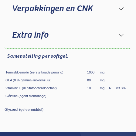
Verpakkingen en CNK
Extra info
Samenstelling
per softgel:
Teunisbloemolie (eerste koude persing)
1000
mg
GLA (8 % gamma-linoleenzuur)
80
mg
Vitamine E (dl-alfatocoferolacetaat)
10
mg
RI
83.3
%
Gélatine (agent d'enrobage)
Glycerol (geleermiddel)