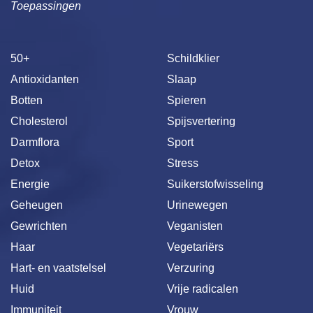
Toepassingen
50+
Schildklier
Antioxidanten
Slaap
Botten
Spieren
Cholesterol
Spijsvertering
Darmflora
Sport
Detox
Stress
Energie
Suikerstofwisseling
Geheugen
Urinewegen
Gewrichten
Veganisten
Haar
Vegetariërs
Hart- en vaatstelsel
Verzuring
Huid
Vrije radicalen
Immuniteit
Vrouw