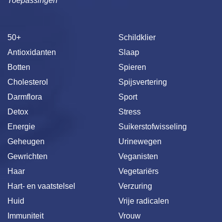
Toepassingen
50+
Schildklier
Antioxidanten
Slaap
Botten
Spieren
Cholesterol
Spijsvertering
Darmflora
Sport
Detox
Stress
Energie
Suikerstofwisseling
Geheugen
Urinewegen
Gewrichten
Veganisten
Haar
Vegetariërs
Hart- en vaatstelsel
Verzuring
Huid
Vrije radicalen
Immuniteit
Vrouw