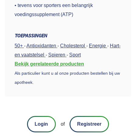
• tevens voor sporters een belangrijk
voedingssupplement (ATP)
TOEPASSINGEN
50+
-
Antioxidanten
-
Cholesterol
-
Energie
-
Hart-
en vaatstelsel
-
Spieren
-
Sport
Bekijk gerelateerde producten
Als particulier kunt u al onze producten bestellen bij uw
apotheek.
Login
of
Registreer