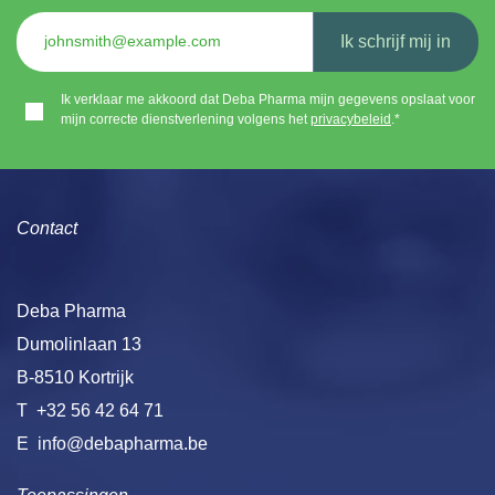
Ik schrijf mij in
Ik verklaar me akkoord dat Deba Pharma mijn gegevens opslaat voor
mijn correcte dienstverlening volgens het
privacybeleid
.*
Contact
Deba Pharma
Dumolinlaan 13
B-8510 Kortrijk
T
+32 56 42 64 71
E
info@debapharma.be