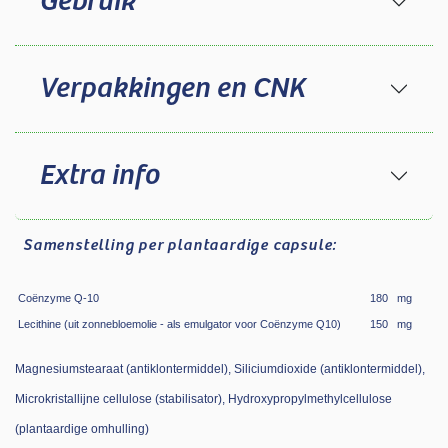
Gebruik
Verpakkingen en CNK
Extra info
Samenstelling
per plantaardige capsule:
Coënzyme Q-10
180
mg
Lecithine (uit zonnebloemolie - als emulgator voor Coënzyme Q10)
150
mg
Magnesiumstearaat (antiklontermiddel), Siliciumdioxide (antiklontermiddel),
Microkristallijne cellulose (stabilisator), Hydroxypropylmethylcellulose
(plantaardige omhulling)