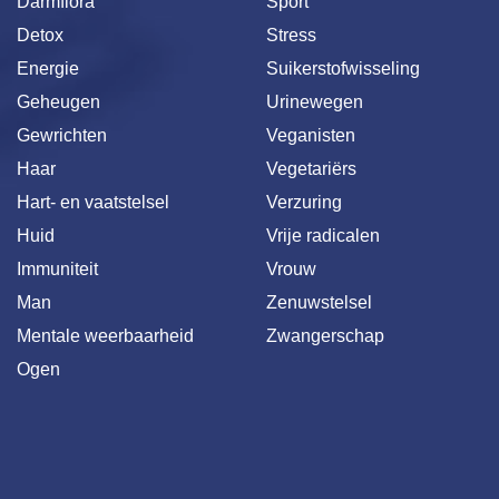
Darmflora
Sport
Detox
Stress
Energie
Suikerstofwisseling
Geheugen
Urinewegen
Gewrichten
Veganisten
Haar
Vegetariërs
Hart- en vaatstelsel
Verzuring
Huid
Vrije radicalen
Immuniteit
Vrouw
Man
Zenuwstelsel
Mentale weerbaarheid
Zwangerschap
Ogen