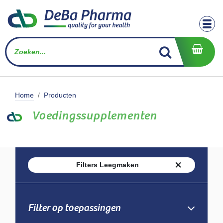
Overslaan naar inhoud
Home
Producten
Voedingssupplementen
Filters Leegmaken
Filter op toepassingen