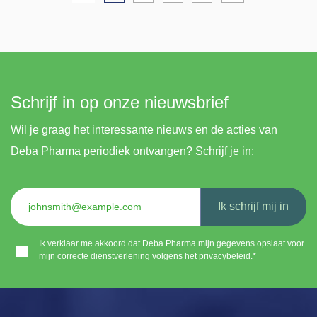
Schrijf in op onze nieuwsbrief
Wil je graag het interessante nieuws en de acties van
Deba Pharma periodiek ontvangen? Schrijf je in:
Ik schrijf mij in
Ik verklaar me akkoord dat Deba Pharma mijn gegevens opslaat voor
mijn correcte dienstverlening volgens het
privacybeleid
.*