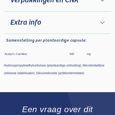
Verpakkingen en CNK
Extra info
Samenstelling
per plantaardige capsule:
Acetyl-L-Carnitine
500
mg
Hydroxypropylmethylcellulose (plantaardige omhulling), Microkristallijne
cellulose (stabilisator), Siliciumdioxide (antiklontermiddel)
Een vraag over dit