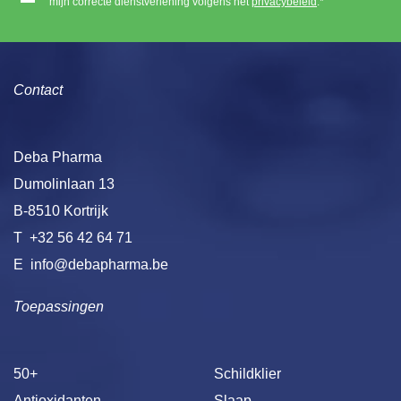
mijn correcte dienstverlening volgens het
privacybeleid
.*
Contact
Deba Pharma
Dumolinlaan 13
B-8510 Kortrijk
T
+32 56 42 64 71
E
info@debapharma.be
Toepassingen
50+
Schildklier
Antioxidanten
Slaap