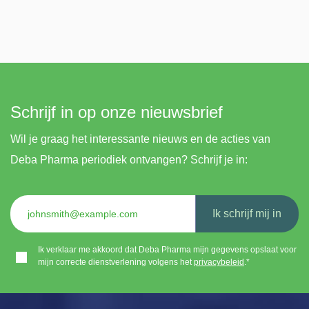
Schrijf in op onze nieuwsbrief
Wil je graag het interessante nieuws en de acties van
Deba Pharma periodiek ontvangen? Schrijf je in:
Ik schrijf mij in
Ik verklaar me akkoord dat Deba Pharma mijn gegevens opslaat voor
mijn correcte dienstverlening volgens het
privacybeleid
.*