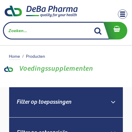
Overslaan naar inhoud
Home
Producten
Voedingssupplementen
Filter op toepassingen