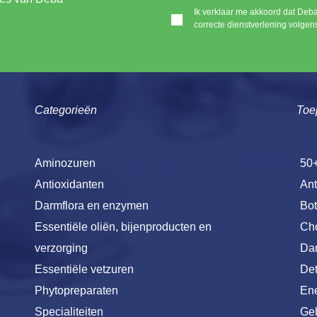
Ik verklaar me akkoord dat Deb
correcte dienstverlening volgen
Categorieën
Toe
Aminozuren
50
Antioxidanten
Ant
Darmflora en enzymen
Bot
Essentiële oliën, bijenproducten en
Cho
verzorging
Dar
Essentiële vetzuren
De
Phytopreparaten
Ene
Specialiteiten
Ge