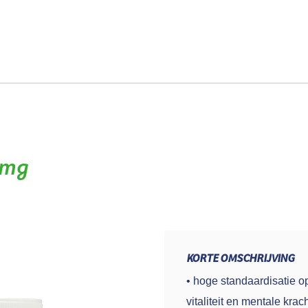
n
Blog
FAQ
Export
Over ons
Contact
 mg
KORTE OMSCHRIJVING
• hoge standaardisatie o
vitaliteit en mentale krac