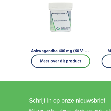
Ashwagandha 400 mg (60 V-caps)
M
Meer over dit product
Schrijf in op onze nieuwsbrief
Wil je graag het interessante nieuws en de ac