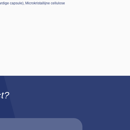
dige capsule), Microkristallijne cellulose
ct?