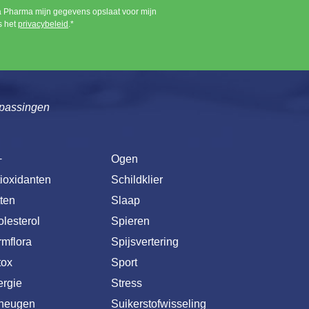
a Pharma mijn gegevens opslaat voor mijn
s het
privacybeleid
.*
passingen
+
Ogen
ioxidanten
Schildklier
ten
Slaap
lesterol
Spieren
mflora
Spijsvertering
tox
Sport
rgie
Stress
heugen
Suikerstofwisseling