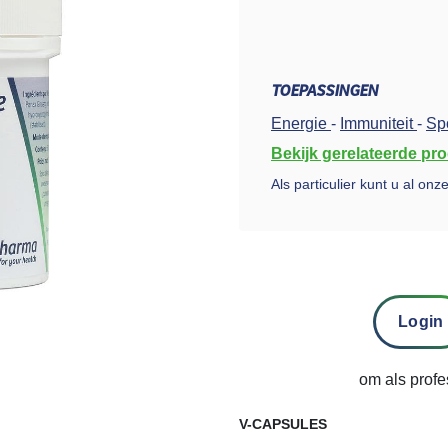
TOEPASSINGEN
Energie
-
Immuniteit
-
Sp
Bekijk gerelateerde pr
Als particulier kunt u al on
Login
om als profe
V-CAPSULES