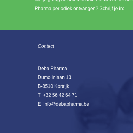
Pharma periodiek ontvangen? Schrijf je in:
Contact
Deba Pharma
Dumolinlaan 13
B-8510 Kortrijk
T
+32 56 42 64 71
E
info@debapharma.be