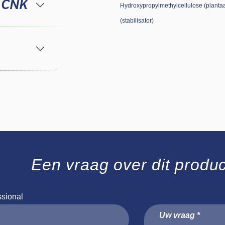
 CNK
Hydroxypropylmethylcellulose (plantaar
(stabilisator)
Een vraag over dit produ
ssional