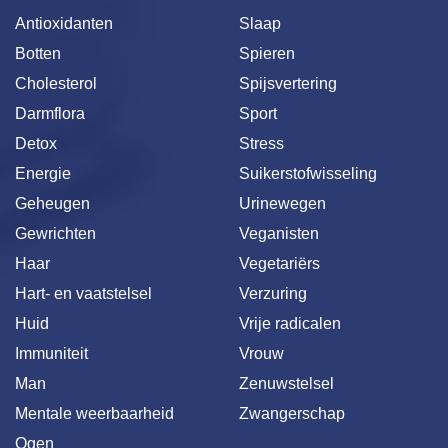
Antioxidanten
Slaap
Botten
Spieren
Cholesterol
Spijsvertering
Darmflora
Sport
Detox
Stress
Energie
Suikerstofwisseling
Geheugen
Urinewegen
Gewrichten
Veganisten
Haar
Vegetariërs
Hart- en vaatstelsel
Verzuring
Huid
Vrije radicalen
Immuniteit
Vrouw
Man
Zenuwstelsel
Mentale weerbaarheid
Zwangerschap
Ogen