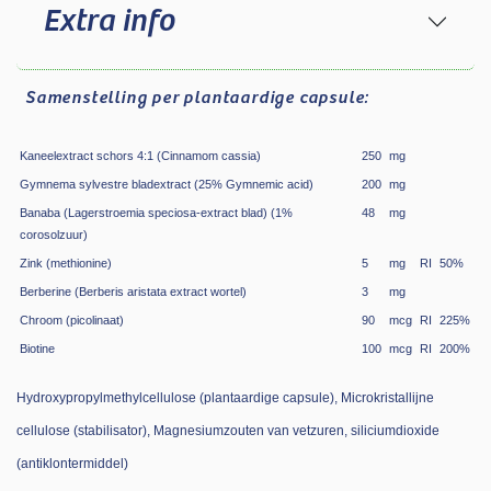
Extra info
Samenstelling
per plantaardige capsule:
Kaneelextract schors 4:1 (Cinnamom cassia)
250
mg
Gymnema sylvestre bladextract (25% Gymnemic acid)
200
mg
Banaba (Lagerstroemia speciosa-extract blad) (1%
48
mg
corosolzuur)
Zink (methionine)
5
mg
RI
50
%
Berberine (Berberis aristata extract wortel)
3
mg
Chroom (picolinaat)
90
mcg
RI
225
%
Biotine
100
mcg
RI
200
%
Hydroxypropylmethylcellulose (plantaardige capsule), Microkristallijne
cellulose (stabilisator), Magnesiumzouten van vetzuren, siliciumdioxide
(antiklontermiddel)