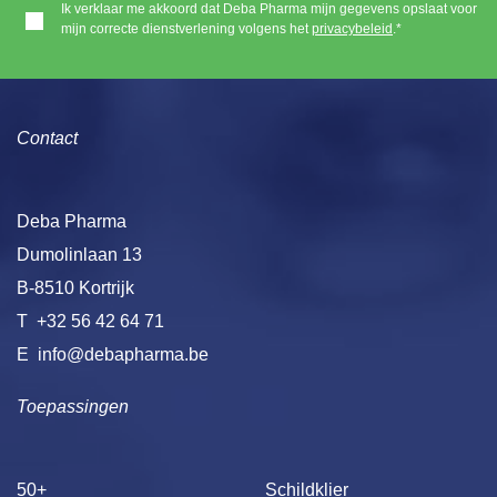
Ik verklaar me akkoord dat Deba Pharma mijn gegevens opslaat voor
mijn correcte dienstverlening volgens het
privacybeleid
.*
Contact
Deba Pharma
Dumolinlaan 13
B-8510 Kortrijk
T
+32 56 42 64 71
E
info@debapharma.be
Toepassingen
50+
Schildklier