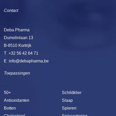
Contact
Deba Pharma
Dumolinlaan 13
B-8510 Kortrijk
T
+32 56 42 64 71
E
info@debapharma.be
Toepassingen
50+
Schildklier
Antioxidanten
Slaap
Botten
Spieren
Cholesterol
Spijsvertering