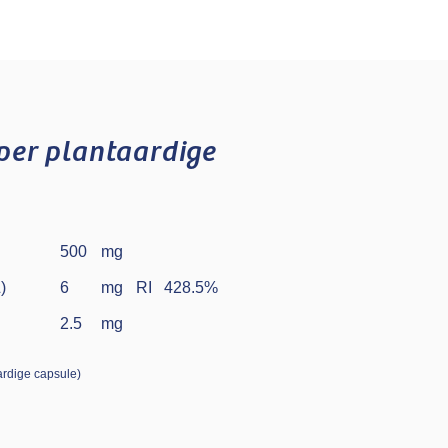
per plantaardige
500
mg
)
6
mg
RI
428.5
%
2.5
mg
ardige capsule)