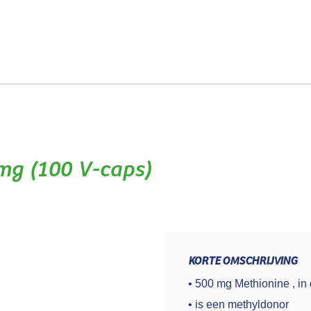
n
Blog
FAQ
Export
Over ons
Contact
)
mg (100 V-caps)
KORTE OMSCHRIJVING
• 500 mg Methionine , in 
• is een methyldonor