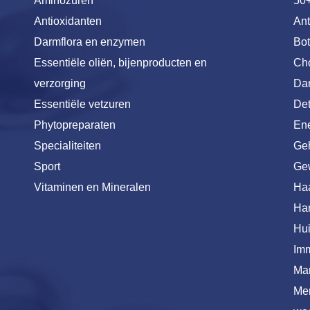
Aminozuren
50
Antioxidanten
Ant
Darmflora en enzymen
Bot
Essentiële oliën, bijenproducten en
Cho
verzorging
Dar
Essentiële vetzuren
De
Phytopreparaten
Ene
Specialiteiten
Ge
Sport
Ge
Vitaminen en Mineralen
Ha
Har
Hu
Imm
Ma
Me