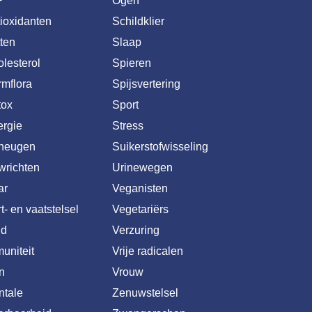
+
Ogen
ioxidanten
Schildklier
ten
Slaap
lesterol
Spieren
mflora
Spijsvertering
tox
Sport
rgie
Stress
heugen
Suikerstofwisseling
wrichten
Urinewegen
ar
Veganisten
t- en vaatstelsel
Vegetariërs
id
Verzuring
uniteit
Vrije radicalen
n
Vrouw
ntale
Zenuwstelsel