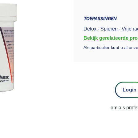
TOEPASSINGEN
Detox
-
Spieren
-
Vrije r
Bekijk gerelateerde pr
Als particulier kunt u al on
Login
om als profe