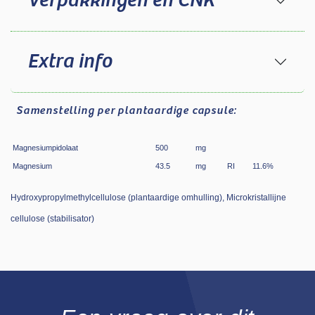
Verpakkingen en CNK
Extra info
Samenstelling
per plantaardige capsule:
Magnesiumpidolaat
500
mg
Magnesium
43.5
mg
RI
11.6
%
Hydroxypropylmethylcellulose (plantaardige omhulling), Microkristallijne
cellulose (stabilisator)