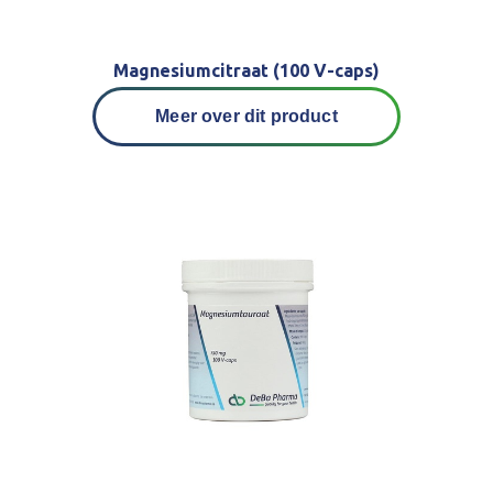
Magnesiumcitraat (100 V-caps)
Meer over dit product