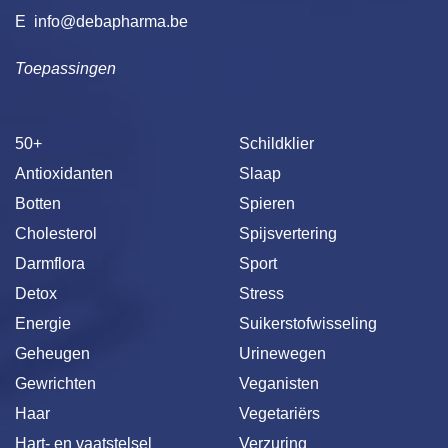
E
info@debapharma.be
Toepassingen
50+
Schildklier
Antioxidanten
Slaap
Botten
Spieren
Cholesterol
Spijsvertering
Darmflora
Sport
Detox
Stress
Energie
Suikerstofwisseling
Geheugen
Urinewegen
Gewrichten
Veganisten
Haar
Vegetariërs
Hart- en vaatstelsel
Verzuring