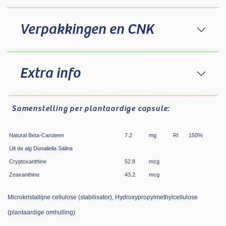
Verpakkingen en CNK
Extra info
Samenstelling
per plantaardige capsule:
Natural Beta-Caroteen
7.2
mg
RI
150
%
Uit de alg Dunaliella Salina
Cryptoxanthine
52.8
mcg
Zeaxanthine
43.2
mcg
Microkristallijne cellulose (stabilisator), Hydroxypropylmethylcellulose
(plantaardige omhulling)