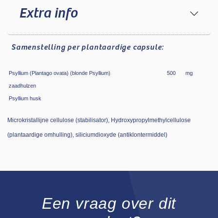
Extra info
Samenstelling
per plantaardige capsule:
Psyllium (Plantago ovata) (blonde Psyllium)
500
mg
zaadhulzen
Psyllium husk
Microkristallijne cellulose (stabilisator), Hydroxypropylmethylcellulose
(plantaardige omhulling), siliciumdioxyde (antiklontermiddel)
Een vraag over dit