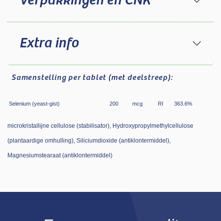
Verpakkingen en CNK
Extra info
Samenstelling
per tablet (met deelstreep):
Selenium (yeast-gist)
200
mcg
RI
363.6
%
microkristallijne cellulose (stabilisator), Hydroxypropylmethylcellulose
(plantaardige omhulling), Siliciumdioxide (antiklontermiddel),
Magnesiumstearaat (antiklontermiddel)