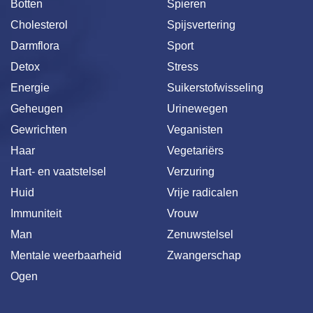
Botten
Spieren
Cholesterol
Spijsvertering
Darmflora
Sport
Detox
Stress
Energie
Suikerstofwisseling
Geheugen
Urinewegen
Gewrichten
Veganisten
Haar
Vegetariërs
Hart- en vaatstelsel
Verzuring
Huid
Vrije radicalen
Immuniteit
Vrouw
Man
Zenuwstelsel
Mentale weerbaarheid
Zwangerschap
Ogen