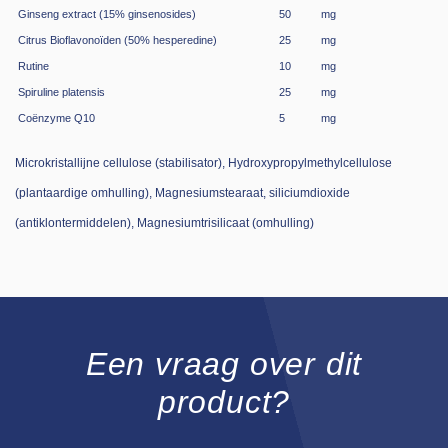
Ginseng extract (15% ginsenosides)
50
mg
Citrus Bioflavonoïden (50% hesperedine)
25
mg
Rutine
10
mg
Spiruline platensis
25
mg
Coënzyme Q10
5
mg
Microkristallijne cellulose (stabilisator), Hydroxypropylmethylcellulose
(plantaardige omhulling), Magnesiumstearaat, siliciumdioxide
(antiklontermiddelen), Magnesiumtrisilicaat (omhulling)
Een vraag over dit
product?