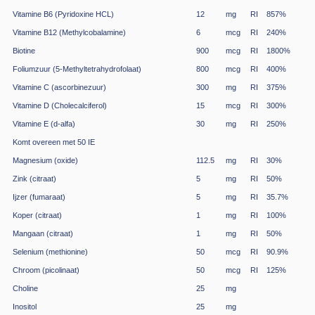
Vitamine B6 (Pyridoxine HCL)
12
mg
RI
857
%
Vitamine B12 (Methylcobalamine)
6
mcg
RI
240
%
Biotine
900
mcg
RI
1800
%
Foliumzuur (5-Methyltetrahydrofolaat)
800
mcg
RI
400
%
Vitamine C (ascorbinezuur)
300
mg
RI
375
%
Vitamine D (Cholecalciferol)
15
mcg
RI
300
%
Vitamine E (d-alfa)
30
mg
RI
250
%
Komt overeen met 50 IE
Magnesium (oxide)
112.5
mg
RI
30
%
Zink (citraat)
5
mg
RI
50
%
Ijzer (fumaraat)
5
mg
RI
35.7
%
Koper (citraat)
1
mg
RI
100
%
Mangaan (citraat)
1
mg
RI
50
%
Selenium (methionine)
50
mcg
RI
90.9
%
Chroom (picolinaat)
50
mcg
RI
125
%
Choline
25
mg
Inositol
25
mg