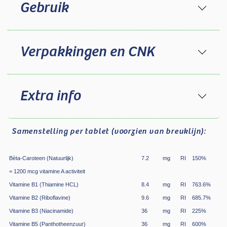
Gebruik
Verpakkingen en CNK
Extra info
Samenstelling
per tablet (voorzien van breuklijn):
Bèta-Caroteen (Natuurlijk)
7.2
mg
RI
150
%
= 1200 mcg vitamine A activiteit
Vitamine B1 (Thiamine HCL)
8.4
mg
RI
763.6
%
Vitamine B2 (Riboflavine)
9.6
mg
RI
685.7
%
Vitamine B3 (Niacinamide)
36
mg
RI
225
%
Vitamine B5 (Panthotheenzuur)
36
mg
RI
600
%