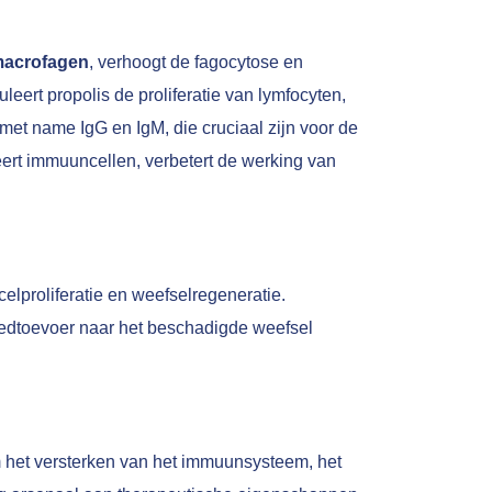
 macrofagen
, verhoogt de fagocytose en
eert propolis de proliferatie van lymfocyten,
met name IgG en IgM, die cruciaal zijn voor de
ert immuuncellen, verbetert de werking van
celproliferatie en weefselregeneratie.
oedtoevoer naar het beschadigde weefsel
om het versterken van het immuunsysteem, het