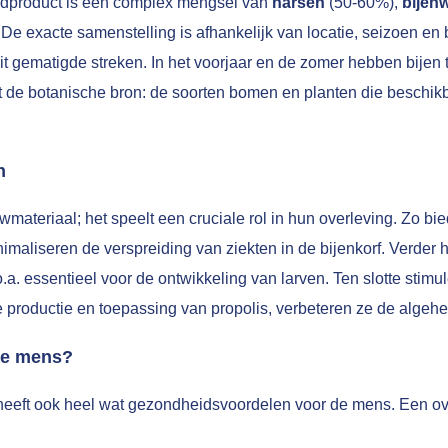
indproduct is een complex mengsel van
harsen
(50-60%),
bijen
De exacte samenstelling is afhankelijk van locatie, seizoen en b
it gematigde streken. In het voorjaar en de zomer hebben bijen
ft de botanische bron: de soorten bomen en planten die beschikb
n
materiaal; het speelt een cruciale rol in hun overleving. Zo bie
maliseren de verspreiding van ziekten in de bijenkorf. Verder h
o.a. essentieel voor de ontwikkeling van larven. Ten slotte stimu
e productie en toepassing van propolis, verbeteren ze de algeh
 de mens?
t heeft ook heel wat gezondheidsvoordelen voor de mens. Een ov