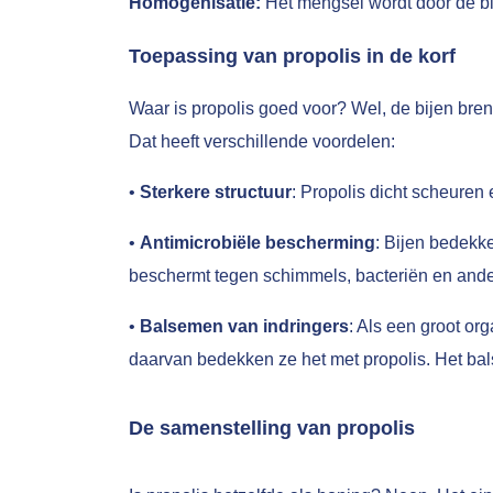
Homogenisatie:
Het mengsel wordt door de bij
Toepassing van propolis in de korf
Waar is propolis goed voor? Wel, de bijen bren
Dat heeft verschillende voordelen:
•
Sterkere structuur
: Propolis dicht scheuren 
•
Antimicrobiële bescherming
: Bijen bedekk
beschermt tegen schimmels, bacteriën en ande
•
Balsemen van indringers
: Als een groot org
daarvan bedekken ze het met propolis. Het ba
De samenstelling van propolis