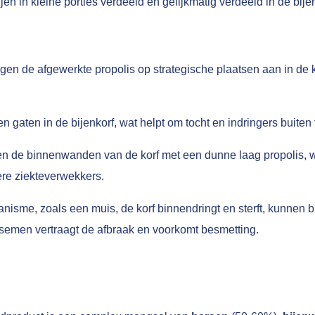
en in kleine porties verdeeld en gelijkmatig verdeeld in de bijen
gen de afgewerkte propolis op strategische plaatsen aan in de 
en gaten in de bijenkorf, wat helpt om tocht en indringers buiten
en de binnenwanden van de korf met een dunne laag propolis, w
re ziekteverwekkers.
anisme, zoals een muis, de korf binnendringt en sterft, kunnen bi
lsemen vertraagt de afbraak en voorkomt besmetting.