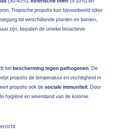
was
(30-40%),
etherische oliën
(5-10%) en
ron. Tropische propolis kan bijvoorbeeld rijker
 toegang tot verschillende planten en bomen,
aar zijn, bepalen de unieke bioactieve
dt het
bescherming tegen pathogenen
. De
elpt propolis de temperatuur en vochtigheid in
leert propolis ook de
sociale immuniteit
. Door
ele hygiëne en weerstand van de kolonie.
erzicht.