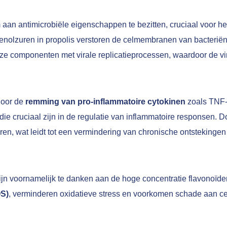
aan antimicrobiële eigenschappen te bezitten, cruciaal voor h
nolzuren in propolis verstoren de celmembranen van bacteriën, 
eze componenten met virale replicatieprocessen, waardoor de vi
door de
remming van pro-inflammatoire cytokinen
zoals TNF-α
e cruciaal zijn in de regulatie van inflammatoire responsen. D
en, wat leidt tot een vermindering van chronische ontstekinge
ijn voornamelijk te danken aan de hoge concentratie flavonoïd
OS)
, verminderen oxidatieve stress en voorkomen schade aan cel