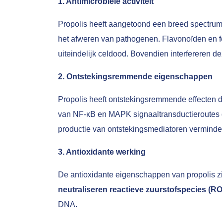
1. Antimicrobiële activiteit
Propolis heeft aangetoond een breed spectrum 
het afweren van pathogenen. Flavonoïden en fe
uiteindelijk celdood. Bovendien interfereren d
2. Ontstekingsremmende eigenschappen
Propolis heeft ontstekingsremmende effecten 
van NF-κB en MAPK signaaltransductieroutes di
productie van ontstekingsmediatoren verminder
3. Antioxidante werking
De antioxidante eigenschappen van propolis z
neutraliseren reactieve zuurstofspecies (R
DNA.