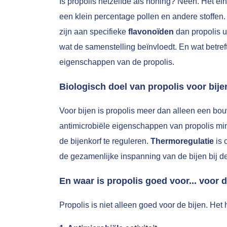
Is propolis hetzelfde als honing? Neen. Het e
een klein percentage pollen en andere stoffen. 
zijn aan specifieke
flavonoïden
dan propolis u
wat de samenstelling beïnvloedt. En wat betre
eigenschappen van de propolis.
Biologisch doel van propolis voor bije
Voor bijen is propolis meer dan alleen een bouw
antimicrobiële eigenschappen van propolis mini
de bijenkorf te reguleren.
Thermoregulatie
is 
de gezamenlijke inspanning van de bijen bij d
En waar is propolis goed voor... voor
Propolis is niet alleen goed voor de bijen. He