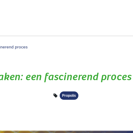
n
Blog
FAQ
Export
Over ons
Contact
cinerend proces
aken: een fascinerend proces
Propolis