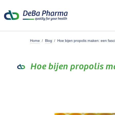
Overslaan naar inhoud
Producte
Home
Blog
Hoe bijen propolis maken: een fas
Hoe bijen propolis m