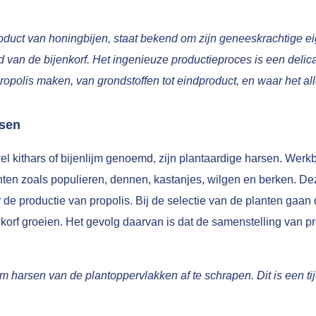
roduct van honingbijen, staat bekend om zijn geneeskrachtige 
id van de bijenkorf. Het ingenieuze productieproces is een del
propolis maken, van grondstoffen tot eindproduct, en waar het al
rsen
wel kithars of bijenlijm genoemd, zijn plantaardige harsen. We
nten zoals populieren, dennen, kastanjes, wilgen en berken. 
de productie van propolis. Bij de selectie van de planten gaan 
korf groeien. Het gevolg daarvan is dat de samenstelling van pr
m harsen van de plantoppervlakken af te schrapen. Dit is een t