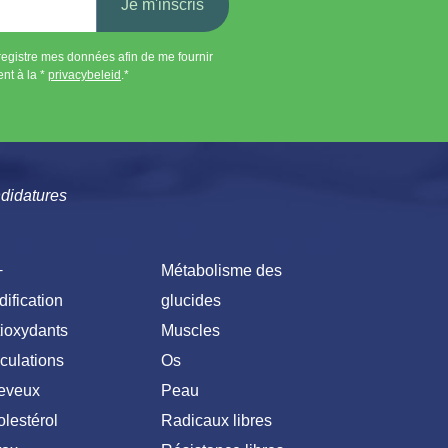
Je m'inscris
gistre mes données afin de me fournir
 à la * ​
privacybeleid
.*
didatures
+
Métabolisme des
dification
glucides
ioxydants
Muscles
iculations
Os
eveux
Peau
lestérol
Radicaux libres