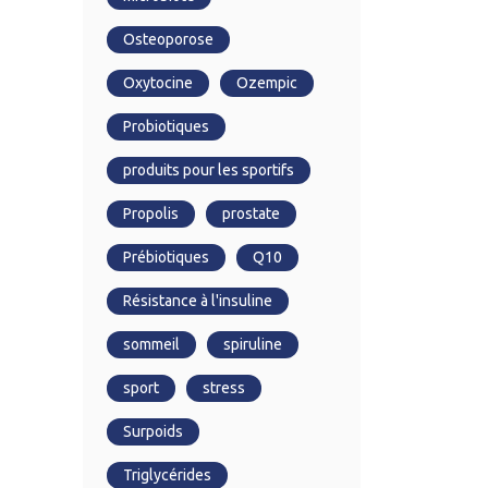
Osteoporose
Oxytocine
Ozempic
Probiotiques
produits pour les sportifs
Propolis
prostate
Prébiotiques
Q10
Résistance à l'insuline
sommeil
spiruline
sport
stress
Surpoids
Triglycérides