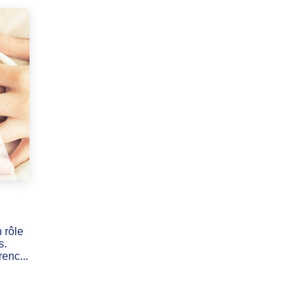
 rôle
s.
renc...