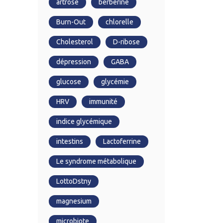
artrose
berberine
Burn-Out
chlorelle
Cholesterol
D-ribose
dépression
GABA
glucose
glycémie
HRV
immunité
indice glycémique
intestins
Lactoferrine
Le syndrome métabolique
LottoDstny
magnesium
microbiote