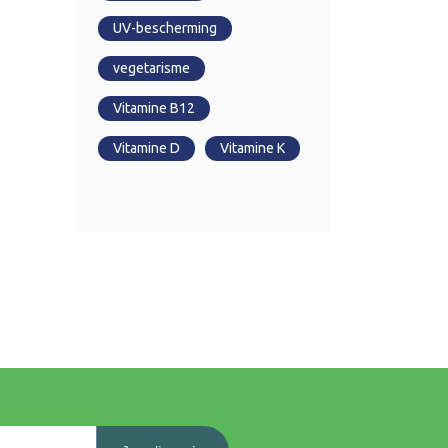
UV-bescherming
vegetarisme
Vitamine B12
Vitamine D
Vitamine K