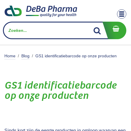
Overslaan naar inhoud
Home
Blog
GS1 identificatiebarcode op onze producten
GS1 identificatiebarcode
op onze producten
Sinds kort zijn de eerste producten in omloop waarvan een