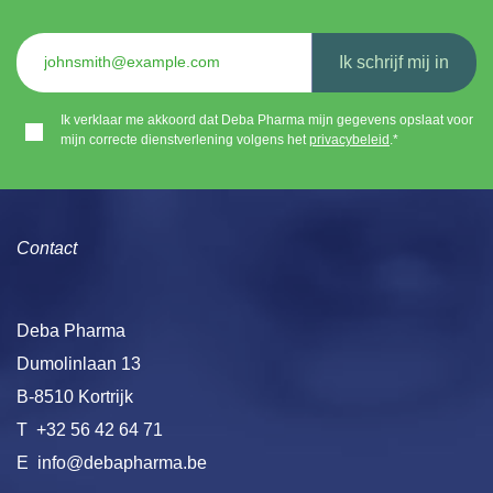
Ik schrijf mij in
Ik verklaar me akkoord dat Deba Pharma mijn gegevens opslaat voor
mijn correcte dienstverlening volgens het
privacybeleid
.*
Contact
Deba Pharma
Dumolinlaan 13
B-8510 Kortrijk
T
+32 56 42 64 71
E
info@debapharma.be