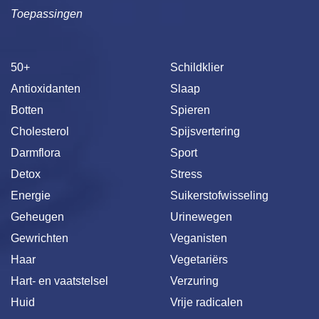
Toepassingen
50+
Schildklier
Antioxidanten
Slaap
Botten
Spieren
Cholesterol
Spijsvertering
Darmflora
Sport
Detox
Stress
Energie
Suikerstofwisseling
Geheugen
Urinewegen
Gewrichten
Veganisten
Haar
Vegetariërs
Hart- en vaatstelsel
Verzuring
Huid
Vrije radicalen